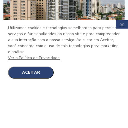
Utilizamos cookies e tecnologias semelhantes para permitir
serviços e funcionalidades no nosso site e para compreender
PRONTO
a sua interação com o nosso serviço. Ao clicar em Aceitar,
você concorda com o uso de tais tecnologias para marketing
Jardim da Saúde, São Paulo
e análise.
Auge Jardim da Saúde
Ver a Política de Privacidade
No auge da Flexibilidade
[saiba mais]
ACEITAR
1
1
detalhes