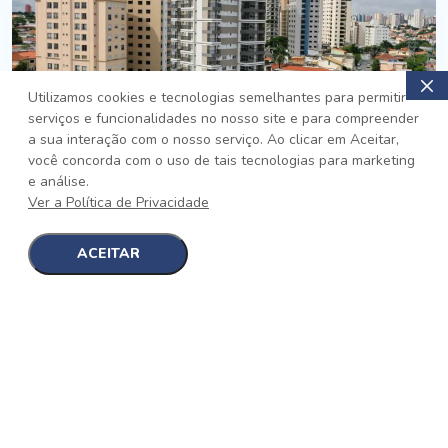
Utilizamos cookies e tecnologias semelhantes para permitir
serviços e funcionalidades no nosso site e para compreender
PRONTO
a sua interação com o nosso serviço. Ao clicar em Aceitar,
você concorda com o uso de tais tecnologias para marketing
Jardim da Saúde, São Paulo
e análise.
Auge Jardim da Saúde
Ver a Política de Privacidade
No auge da Flexibilidade
[saiba mais]
ACEITAR
1
1
detalhes