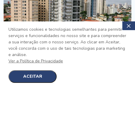
Utilizamos cookies e tecnologias semelhantes para permitir
serviços e funcionalidades no nosso site e para compreender
PRONTO
a sua interação com o nosso serviço. Ao clicar em Aceitar,
você concorda com o uso de tais tecnologias para marketing
Jardim da Saúde, São Paulo
e análise.
Auge Jardim da Saúde
Ver a Política de Privacidade
No auge da Flexibilidade
[saiba mais]
ACEITAR
1
1
detalhes