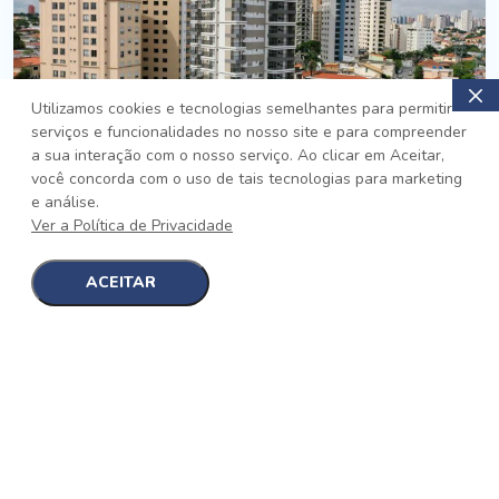
Utilizamos cookies e tecnologias semelhantes para permitir
serviços e funcionalidades no nosso site e para compreender
PRONTO
a sua interação com o nosso serviço. Ao clicar em Aceitar,
você concorda com o uso de tais tecnologias para marketing
Jardim da Saúde, São Paulo
e análise.
Auge Jardim da Saúde
Ver a Política de Privacidade
No auge da Flexibilidade
[saiba mais]
ACEITAR
1
1
detalhes