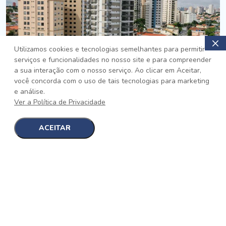
Utilizamos cookies e tecnologias semelhantes para permitir
serviços e funcionalidades no nosso site e para compreender
PRONTO
a sua interação com o nosso serviço. Ao clicar em Aceitar,
você concorda com o uso de tais tecnologias para marketing
Jardim da Saúde, São Paulo
e análise.
Auge Jardim da Saúde
Ver a Política de Privacidade
No auge da Flexibilidade
[saiba mais]
ACEITAR
1
1
detalhes