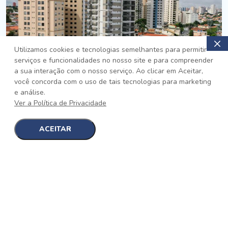
Utilizamos cookies e tecnologias semelhantes para permitir
serviços e funcionalidades no nosso site e para compreender
PRONTO
a sua interação com o nosso serviço. Ao clicar em Aceitar,
você concorda com o uso de tais tecnologias para marketing
Jardim da Saúde, São Paulo
e análise.
Auge Jardim da Saúde
Ver a Política de Privacidade
No auge da Flexibilidade
[saiba mais]
ACEITAR
1
1
detalhes