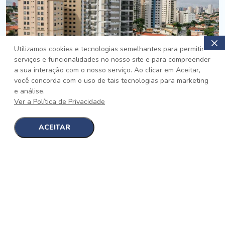
Utilizamos cookies e tecnologias semelhantes para permitir
serviços e funcionalidades no nosso site e para compreender
PRONTO
a sua interação com o nosso serviço. Ao clicar em Aceitar,
você concorda com o uso de tais tecnologias para marketing
Jardim da Saúde, São Paulo
e análise.
Auge Jardim da Saúde
Ver a Política de Privacidade
No auge da Flexibilidade
[saiba mais]
ACEITAR
1
1
detalhes